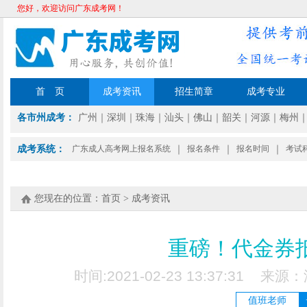
您好，欢迎访问广东成考网！
首 页
成考资讯
招生简章
成考专业
各市州成考：
广州
｜
深圳
｜
珠海
｜
汕头
｜
佛山
｜
韶关
｜
河源
｜
梅州
成考系统：
广东成人高考网上报名系统
｜
报名条件
｜
报名时间
｜
考试
您现在的位置：
首页
>
成考资讯
重磅！代金券
时间:2021-02-23 13:37:31
值班老师