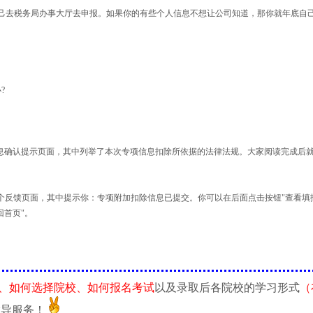
去税务局办事大厅去申报。如果你的有些个人信息不想让公司知道，那你就年底自
?
息确认提示页面，其中列举了本次专项信息扣除所依据的法律法规。大家阅读完成后
反馈页面，其中提示你：专项附加扣除信息已提交。你可以在后面点击按钮"查看填
回首页"。
、如何选择院校、如何报名考试
以及录取后各院校的学习形式
（
指导服务！