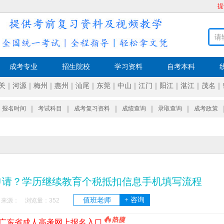
提
成考专业
招生院校
学习资料
自考本科
关
｜
河源
｜
梅州
｜
惠州
｜
汕尾
｜
东莞
｜
中山
｜
江门
｜
阳江
｜
湛江
｜
茂名
｜
报名时间
｜
考试科目
｜
成考复习资料
｜
成绩查询
｜
录取查询
｜
成考政策
申请？学历继续教育个税抵扣信息手机填写流程
+ 咨询
值班老师
1:40 来源： 浏览量：
352
6年广东省成人高考网上报名入口