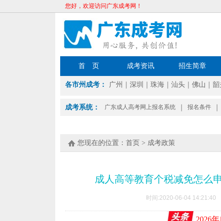
您好，欢迎访问广东成考网！
首 页
成考资讯
招生简章
各市州成考：
广州
｜
深圳
｜
珠海
｜
汕头
｜
佛山
｜
韶
成考系统：
广东成人高考网上报名系统
｜
报名条件
｜
您现在的位置：
首页
>
成考政策
成人高等教育个税减免怎么
时间:2020-06-04 14:2
202