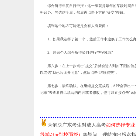
综合所得年度自行申报：这一项就是每年的某段时间自己
柜台办。勾选这个后，然后再点击下方的"提交"按钮。
填到这个地方可能还是会有人有疑问：
1、如果我选择了第一个，然后工作中途换了工作怎么办
2、居民个人综合所得如何进行申报缴纳?
第六步：在上一步点击"提交"后就会进入到如下图的信
以勾选"我已阅读并同意"，然后点击"继续提交"。
第七步，最终确认。在继续提交完成后，APP会弹出一个
记录"去查看自己填写的内容或者修改，也可以直接点击"返
为解决广东考生对成人高考
如何选择专业
线学习or到校面授）
等疑问，现特推出报名