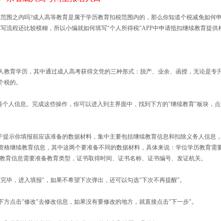
免范围之内吗?成人高等教育是属于学历教育扣税范围内的，那么你知道个税减免如何
写流程还比较模糊，所以小编就如何填写"个人所得税"APP中申请抵扣继续教育提供
教育学历，其中通过成人高考获得文凭的三种形式：脱产、业余、函授，无论是专
个税的。
善个人信息。完成这些操作，你可以进入到主界面中，找到下方的"继续教育"板块，点
于提示你填报前应该准备的数据材料，集中主要包括继续教育信息和扣除义务人信息
资格继续教育信息，其中这两个要准备不同的数据材料，具体来说：学位学历教育需
续教育信息需要准备教育类型，证书取得时间、证书名称、证书编号、发证机关。
毕，进入填报"，如果不希望下次弹出，还可以勾选"下次不再提醒"。
点击"修改"去修改信息，如果没有要修改的地方，就直接点击"下一步"。