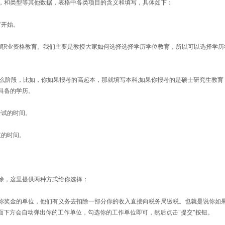
和类型等其他数据，表格中各类项目的含义和填写，具体如下：
育开始。
职业资格教育。我们主要是教授大家如何选择选择学历学位教育，所以可以选择学历
么阶段，比如，你如果报考的高起本，那就填写本科;如果你报考的是硕士研究生教育
具备的学历。
试的时间。
的时间。
，这里提供两种方式给你选择：
奖金的单位，他们有义务去扣除一部分你的收入直接向税务局缴税。也就是说你如
面下方会自动弹出你的工作单位，勾选你的工作单位即可，然后点击"提交"按钮。