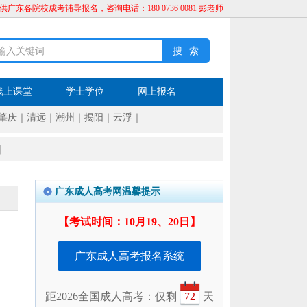
供广东各院校成考辅导报名，咨询电话：180 0736 0081 彭老师
线上课堂
学士学位
网上报名
肇庆
｜
清远
｜
潮州
｜
揭阳
｜
云浮
｜
｜
广东成人高考网温馨提示
【考试时间：10月19、20日】
广东成人高考报名系统
距2026全国成人高考：仅剩
72
天