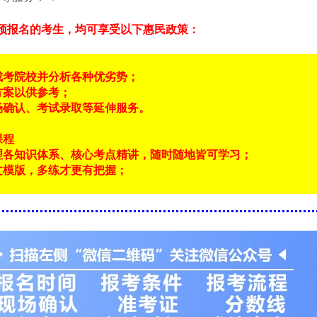
预报名的考生，均可享受以下惠民政策：
成考院校并分析各种优劣势；
方案以供参考；
场确认、考试录取等延伸服务。
课程
理各知识体系、核心考点精讲，随时随地皆可学习；
文模版，多练才更有把握；
！